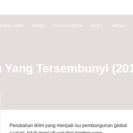
NTANG KAMI
KARIR
FOKUS KERJA
RISET
MEDIA
 Yang Tersembunyi (20
Perubahan iklim yang menjadi isu pembangunan global
saat ini, telah menjadi variabel penting yang