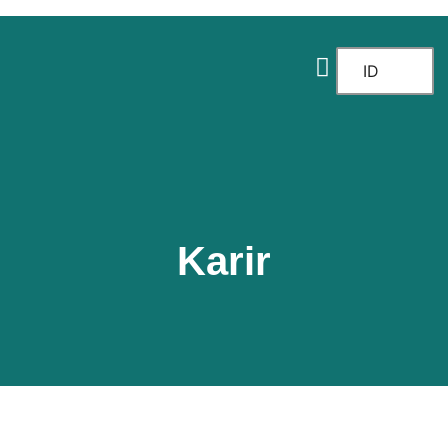
TENTANG KAMI
FOKUS KERJA
ID
Karir